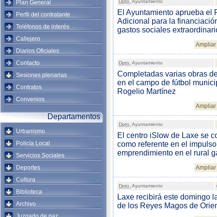
Dpto.
Ayuntamiento
Plan General
El Ayuntamiento aprueba el
Perfil del contratante
Adicional para la financiació
Teléfonos de interés
gastos sociales extraordinari
Callejero
Ampliar 
Diarios Oficiales
Contacto
Dpto.
Ayuntamiento
Completadas varias obras d
Sesiones plenarias
en el campo de fútbol munici
Contratos
Rogelio Martínez
Convenios
Ampliar 
Departamentos
Dpto.
Ayuntamiento
Urbanismo
El centro iSlow de Laxe se c
Policía Local
como referente en el impulso
emprendimiento en el rural g
Servicios Sociales
Deportes
Ampliar 
Cultura
Dpto.
Ayuntamiento
Biblioteca
Laxe recibirá este domingo la
Archivo
de los Reyes Magos de Orie
Juzgado de paz