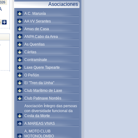
2026
Asociaciones
A
A.C. Maruxía
AA VV Serantes
s
Amas de Casa
ANPA Cabo da Area
As Quenllas
y
Cáritas
Contramínate
Laxe Quere Tapearte
O Peñón
El "Tren da Unha"
Club Marítimo de Laxe
Club Patinaxe Nordés
Asociación Íntegro das persoas
con diversidade funcional da
Costa da Morte
A.MAREAS VIVAS
A, MOTO CLUB
MOTONOLOMBO