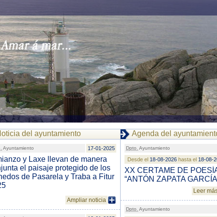
oticia del ayuntamiento
Agenda del ayuntamient
.
Ayuntamiento
17-01-2025
Dpto.
Ayuntamiento
ianzo y Laxe llevan de manera
Desde el
18-08-2026
hasta el
18-08-
junta el paisaje protegido de los
XX CERTAME DE POESÍ
edos de Pasarela y Traba a Fitur
“ANTÓN ZAPATA GARCÍA
25
Leer má
Ampliar noticia
Dpto.
Ayuntamiento