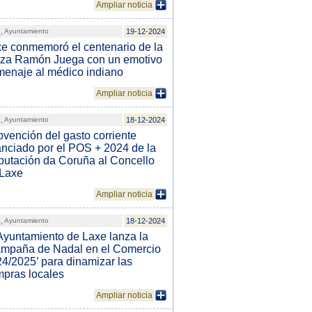
Ampliar noticia
.
Ayuntamiento
19-12-2024
e conmemoró el centenario de la
aza Ramón Juega con un emotivo
enaje al médico indiano
Ampliar noticia
.
Ayuntamiento
18-12-2024
vención del gasto corriente
anciado por el POS + 2024 de la
utación da Coruña al Concello
 Laxe
Ampliar noticia
.
Ayuntamiento
18-12-2024
Ayuntamiento de Laxe lanza la
mpaña de Nadal en el Comercio
4/2025’ para dinamizar las
pras locales
Ampliar noticia