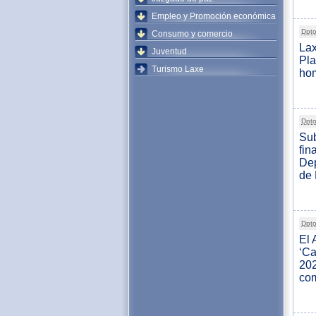
Empleo y Promoción económica
Dpto
Consumo y comercio
Lax
Juventud
Pl
Turismo Laxe
hom
Dpto
Sub
fin
Dep
de
Dpto
El 
‘Ca
202
com