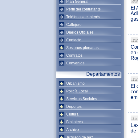
Dpto
Plan General
El 
Perfil del contratante
Adi
Teléfonos de interés
gas
Callejero
Diarios Oficiales
Contacto
Dpto
Com
Sesiones plenarias
en 
Contratos
Rog
Convenios
Departamentos
Dpto
Urbanismo
El 
Policía Local
com
emp
Servicios Sociales
Deportes
Cultura
Dpto
Biblioteca
Lax
Archivo
de 
Juzgado de paz