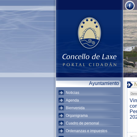
Ayuntamiento
N
Noticias
Dpto
Vim
Agenda
con
Bienvenida
Pen
Organigrama
20
Cuadro de personal
Ordenanzas e impuestos