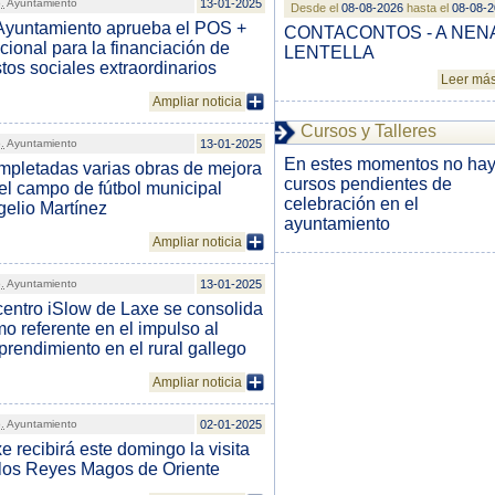
.
Ayuntamiento
13-01-2025
Desde el
08-08-2026
hasta el
08-08-
Ayuntamiento aprueba el POS +
CONTACONTOS - A NEN
cional para la financiación de
LENTELLA
tos sociales extraordinarios
Leer má
Ampliar noticia
Cursos y Talleres
.
Ayuntamiento
13-01-2025
En estes momentos no ha
pletadas varias obras de mejora
cursos pendientes de
el campo de fútbol municipal
celebración en el
elio Martínez
ayuntamiento
Ampliar noticia
.
Ayuntamiento
13-01-2025
centro iSlow de Laxe se consolida
o referente en el impulso al
rendimiento en el rural gallego
Ampliar noticia
.
Ayuntamiento
02-01-2025
e recibirá este domingo la visita
los Reyes Magos de Oriente