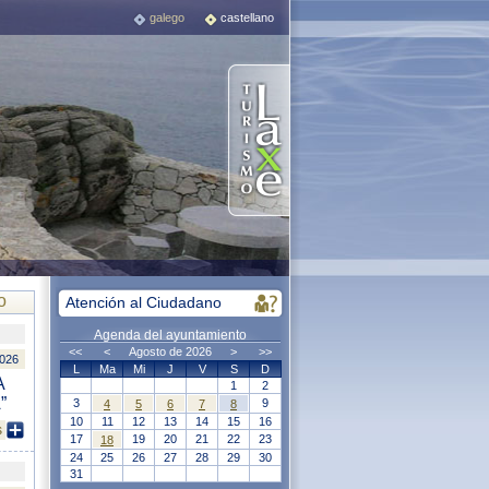
galego
castellano
o
Atención al Ciudadano
Agenda del ayuntamiento
<<
<
Agosto de 2026
>
>>
2026
L
Ma
Mi
J
V
S
D
A
1
2
”
3
9
4
5
6
7
8
10
11
12
13
14
15
16
s
17
19
20
21
22
23
18
24
25
26
27
28
29
30
31