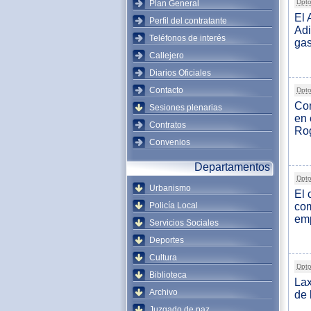
Dpto
Plan General
El 
Perfil del contratante
Adi
Teléfonos de interés
gas
Callejero
Diarios Oficiales
Contacto
Dpto
Com
Sesiones plenarias
en 
Contratos
Rog
Convenios
Departamentos
Dpto
Urbanismo
El 
Policía Local
com
emp
Servicios Sociales
Deportes
Cultura
Dpto
Biblioteca
Lax
Archivo
de 
Juzgado de paz