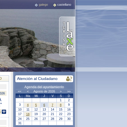
galego
castellano
o
Atención al Ciudadano
Agenda del ayuntamiento
<<
<
Agosto de 2026
>
>>
2026
L
Ma
Mi
J
V
S
D
A
1
2
”
3
9
4
5
6
7
8
10
11
12
13
14
15
16
s
17
19
20
21
22
23
18
24
25
26
27
28
29
30
31