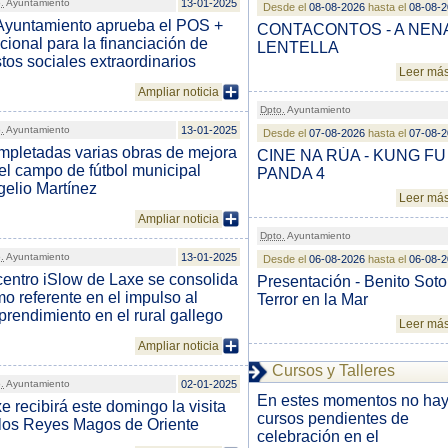
.
Ayuntamiento
13-01-2025
Desde el
08-08-2026
hasta el
08-08-
Ayuntamiento aprueba el POS +
CONTACONTOS - A NEN
cional para la financiación de
LENTELLA
tos sociales extraordinarios
Leer má
Ampliar noticia
Dpto.
Ayuntamiento
.
Ayuntamiento
13-01-2025
Desde el
07-08-2026
hasta el
07-08-
pletadas varias obras de mejora
CINE NA RÚA - KUNG FU
el campo de fútbol municipal
PANDA 4
elio Martínez
Leer má
Ampliar noticia
Dpto.
Ayuntamiento
.
Ayuntamiento
13-01-2025
Desde el
06-08-2026
hasta el
06-08-
centro iSlow de Laxe se consolida
Presentación - Benito Soto
o referente en el impulso al
Terror en la Mar
rendimiento en el rural gallego
Leer má
Ampliar noticia
Cursos y Talleres
.
Ayuntamiento
02-01-2025
En estes momentos no ha
e recibirá este domingo la visita
cursos pendientes de
los Reyes Magos de Oriente
celebración en el