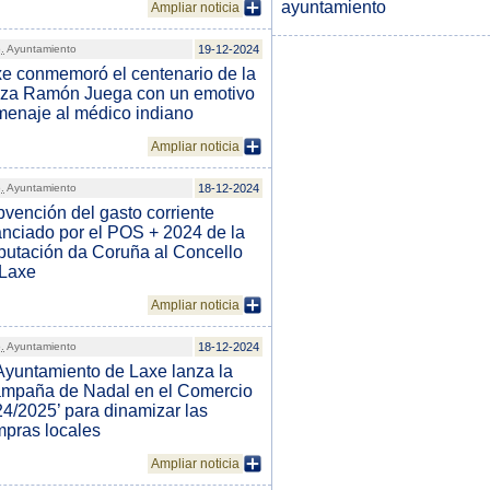
ayuntamiento
Ampliar noticia
.
Ayuntamiento
19-12-2024
e conmemoró el centenario de la
aza Ramón Juega con un emotivo
enaje al médico indiano
Ampliar noticia
.
Ayuntamiento
18-12-2024
vención del gasto corriente
anciado por el POS + 2024 de la
utación da Coruña al Concello
 Laxe
Ampliar noticia
.
Ayuntamiento
18-12-2024
Ayuntamiento de Laxe lanza la
mpaña de Nadal en el Comercio
4/2025’ para dinamizar las
pras locales
Ampliar noticia