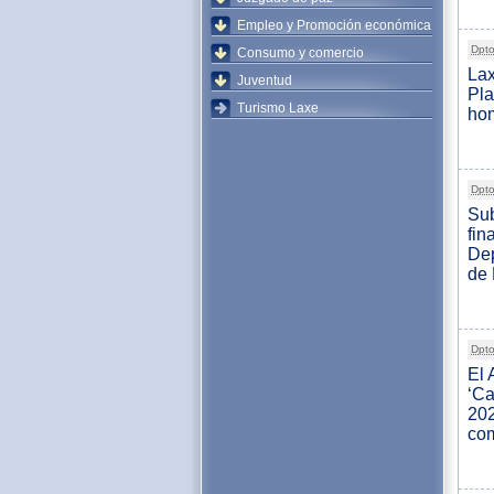
Empleo y Promoción económica
Dpto
Consumo y comercio
Lax
Juventud
Pl
Turismo Laxe
hom
Dpto
Sub
fin
Dep
de
Dpto
El 
‘Ca
202
com