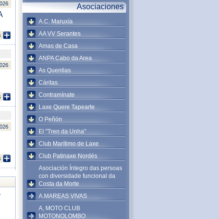
2026
Asociaciones
A
A.C. Maruxía
AA VV Serantes
s
Amas de Casa
ANPA Cabo da Area
2026
As Quenllas
Cáritas
Contramínate
s
Laxe Quere Tapearte
O Peñón
2026
El "Tren da Unha"
Club Marítimo de Laxe
Club Patinaxe Nordés
s
Asociación Íntegro das persoas
con diversidade funcional da
Costa da Morte
y
A.MAREAS VIVAS
A, MOTO CLUB
MOTONOLOMBO