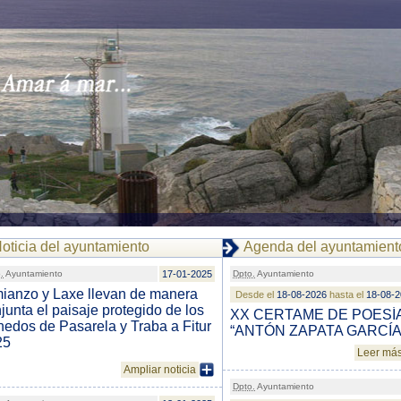
oticia del ayuntamiento
Agenda del ayuntamient
.
Ayuntamiento
17-01-2025
Dpto.
Ayuntamiento
ianzo y Laxe llevan de manera
Desde el
18-08-2026
hasta el
18-08-
junta el paisaje protegido de los
XX CERTAME DE POESÍ
edos de Pasarela y Traba a Fitur
“ANTÓN ZAPATA GARCÍA
25
Leer má
Ampliar noticia
Dpto.
Ayuntamiento