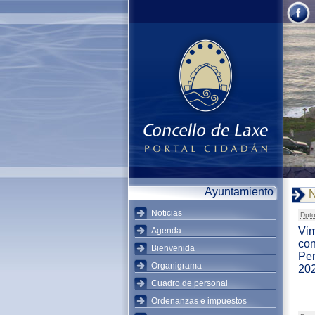
Ayuntamiento
N
Noticias
Dpto
Vim
Agenda
con
Bienvenida
Pen
Organigrama
20
Cuadro de personal
Ordenanzas e impuestos