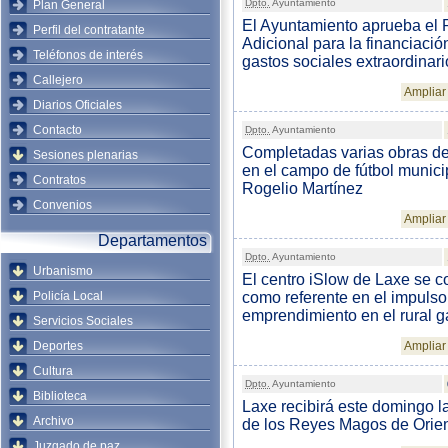
Dpto.
Ayuntamiento
Plan General
El Ayuntamiento aprueba el
Perfil del contratante
Adicional para la financiació
Teléfonos de interés
gastos sociales extraordinari
Callejero
Ampliar 
Diarios Oficiales
Contacto
Dpto.
Ayuntamiento
Completadas varias obras d
Sesiones plenarias
en el campo de fútbol munici
Contratos
Rogelio Martínez
Convenios
Ampliar 
Departamentos
Dpto.
Ayuntamiento
Urbanismo
El centro iSlow de Laxe se c
Policía Local
como referente en el impulso
emprendimiento en el rural g
Servicios Sociales
Deportes
Ampliar 
Cultura
Dpto.
Ayuntamiento
Biblioteca
Laxe recibirá este domingo la
Archivo
de los Reyes Magos de Orie
Juzgado de paz