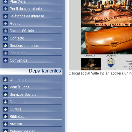
Plan Xeral
Perfil do contratante
Teléfonos de interese
Rueiro
Diarios Oficiais
Contacto
Sesións plenarias
Contratos
Convenios
Departamentos
O local social Valle Inclán acollerá un 
Urbanismo
Policía Local
Servizos Sociais
Deportes
Cultura
Biblioteca
Arquivo
Xulgado de paz