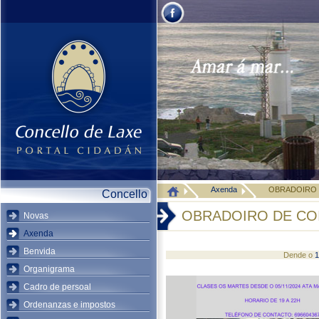
Axenda
OBRADOIRO 
Concello
OBRADOIRO DE CO
Novas
Axenda
Benvida
Dende o
1
Organigrama
Cadro de persoal
Ordenanzas e impostos