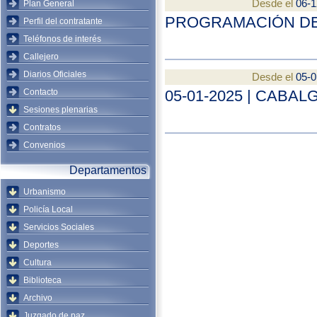
Desde el
06-1
Plan General
PROGRAMACIÓN DE
Perfil del contratante
Teléfonos de interés
Callejero
Diarios Oficiales
Desde el
05-0
Contacto
05-01-2025 | CABA
Sesiones plenarias
Contratos
Convenios
Departamentos
Urbanismo
Policía Local
Servicios Sociales
Deportes
Cultura
Biblioteca
Archivo
Juzgado de paz