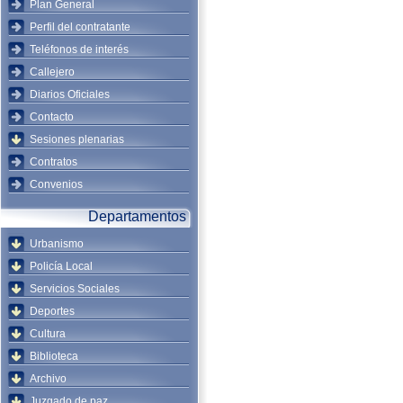
Plan General
Perfil del contratante
Teléfonos de interés
Callejero
Diarios Oficiales
Contacto
Sesiones plenarias
Contratos
Convenios
Departamentos
Urbanismo
Policía Local
Servicios Sociales
Deportes
Cultura
Biblioteca
Archivo
Juzgado de paz