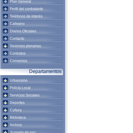
Plan General
Perfil del contratante
Teléfonos de interés
Callejero
Diarios Oficiales
Contacto
Sesiones plenarias
Contratos
Convenios
Departamentos
Urbanismo
Policía Local
Servicios Sociales
Deportes
Cultura
Biblioteca
Archivo
Juzgado de paz