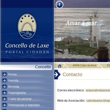
ANPA Cabo da Area
Co
Concello
Contacto
Novas
Axenda
Benvida
Correo electrónico:
anpacabodaarea
Organigrama
Cadro de persoal
Web da Asociación:
cabodaarea.blog
Ordenanzas e impostos