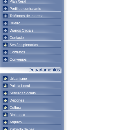
Plan Xeral
Perfil do contratante
Teléfonos de interese
Rueiro
Diarios Oficiais
Contacto
Sesións plenarias
Contratos
Convenios
Departamentos
Urbanismo
Policía Local
Servizos Sociais
Deportes
Cultura
Biblioteca
Arquivo
Xulgado de paz