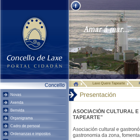
Laxe Quere Tapearte
Concello
Presentación
Novas
Axenda
Benvida
ASOCIACIÓN CULTURAL E
TAPEARTE”
Organigrama
Cadro de persoal
Asociación cultural e gastron
Ordenanzas e impostos
gastronomia da zona, fomentan