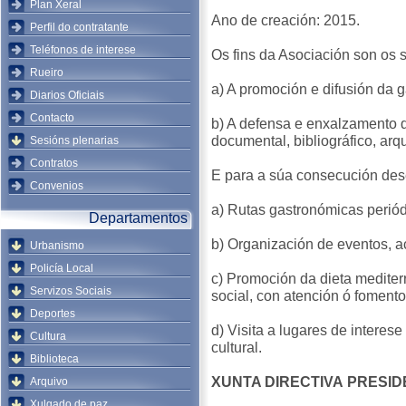
Plan Xeral
Ano de creación: 2015.
Perfil do contratante
Teléfonos de interese
Os fins da Asociación son os 
Rueiro
a) A promoción e difusión da g
Diarios Oficiais
Contacto
b) A defensa e enxalzamento 
documental, bibliográfico, arq
Sesións plenarias
Contratos
E para a súa consecución des
Convenios
a) Rutas gastronómicas periód
Departamentos
b) Organización de eventos, a
Urbanismo
Policía Local
c) Promoción da dieta medite
Servizos Sociais
social, con atención ó foment
Deportes
d) Visita a lugares de interes
Cultura
cultural.
Biblioteca
XUNTA DIRECTIVA
PRESID
Arquivo
Xulgado de paz