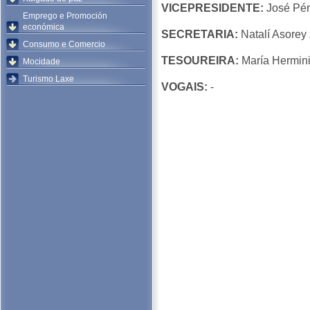
VICEPRESIDENTE:
José Pér
Emprego e Promoción
económica
SECRETARIA:
Natalí Asorey
Consumo e Comercio
TESOUREIRA:
María Hermini
Mocidade
Turismo Laxe
VOGAIS:
-