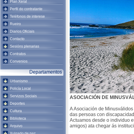
Plan Xeral
Perfil do contratante
Teléfonos de interese
Rueiro
Diarios Oficiais
Contacto
Sesións plenarias
Contratos
Convenios
Departamentos
Urbanismo
Policía Local
Servizos Sociais
ASOCIACIÓN DE MINUSVÁ
Deportes
A Asociación de Minusválidos 
Cultura
das persoas con discapacidad
Biblioteca
Actuamos desde o individuo e 
amigos) ata chegar ás institu
Arquivo
Xulgado de paz