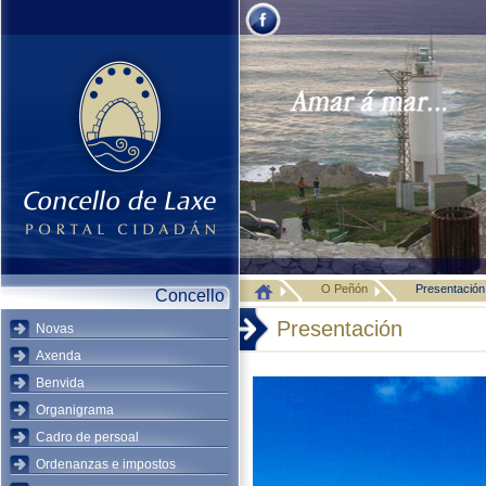
O Peñón
Presentación
Concello
Presentación
Novas
Axenda
Benvida
Organigrama
Cadro de persoal
Ordenanzas e impostos