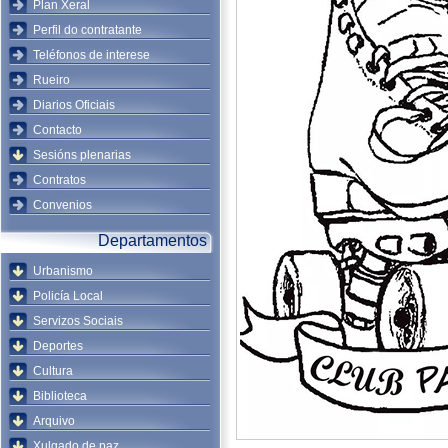
Plan Xeral
Perfil do contratante
Teléfonos de interese
Rueiro
Diarios Oficiais
Contacto
Sesións plenarias
Contratos
Convenios
Departamentos
Urbanismo
Policía Local
Servizos Sociais
Deportes
Cultura
Biblioteca
Arquivo
Xulgado de paz