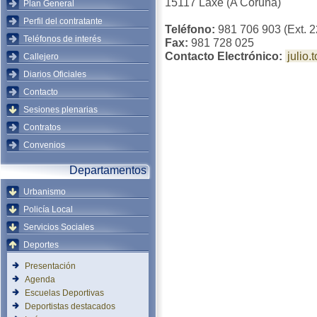
15117 Laxe (A Coruña)
Plan General
Perfil del contratante
Teléfono:
981 706 903 (Ext. 2
Teléfonos de interés
Fax:
981 728 025
Contacto Electrónico:
julio.
Callejero
Diarios Oficiales
Contacto
Sesiones plenarias
Contratos
Convenios
Departamentos
Urbanismo
Policía Local
Servicios Sociales
Deportes
Presentación
Agenda
Escuelas Deportivas
Deportistas destacados