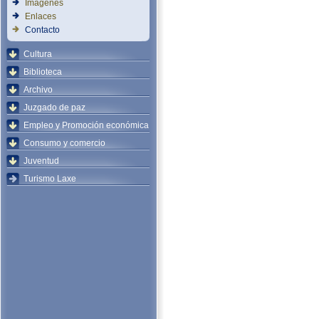
Imágenes
Enlaces
Contacto
Cultura
Biblioteca
Archivo
Juzgado de paz
Empleo y Promoción económica
Consumo y comercio
Juventud
Turismo Laxe