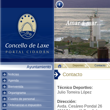
Deportes
Contacto
Ayuntamiento
Contacto
Noticias
Agenda
Bienvenida
Técnico Deportivo:
Julio Torreira López
Organigrama
Cuadro de personal
Dirección:
Ordenanzas e impuestos
Avda. Cesáreo Pondal 26