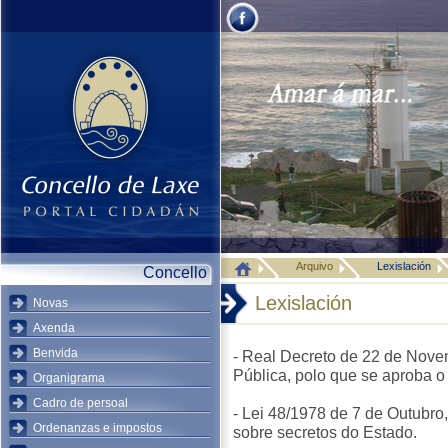
Arquivo
Lexislación
Concello
Lexislación
Novas
Axenda
Benvida
- Real Decreto de 22 de Novem
Pública, polo que se aproba o
Organigrama
Cadro de persoal
- Lei 48/1978 de 7 de Outubro,
Ordenanzas e impostos
sobre secretos do Estado.