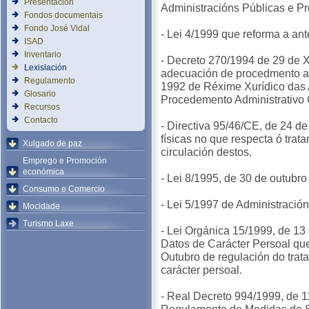
Presentación
Administracións Públicas e P
Fondos documentais
Fondo José Vidal
- Lei 4/1999 que reforma a ante
ISAD
Inventario
- Decreto 270/1994 de 29 de X
Lexislación
adecuación de procedmento ad
Regulamento
1992 de Réxime Xurídico das 
Glosario
Procedemento Administrativo
Recursos
Contacto
- Directiva 95/46/CE, de 24 d
físicas no que respecta ó trat
Xulgado de paz
circulación destos.
Emprego e Promoción
económica
- Lei 8/1995, de 30 de outubro
Consumo e Comercio
- Lei 5/1997 de Administració
Mocidade
Turismo Laxe
- Lei Orgánica 15/1999, de 1
Datos de Carácter Persoal qu
Outubro de regulación do tra
carácter persoal.
- Real Decreto 994/1999, de 1