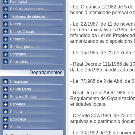
Plan Xeral
- Lei Orgánica 1/1982 de 5 de 
Perfil do contratante
honor, á intimidade persoal e f
Teléfonos de interese
- Lei 22/1987, de 11 de novem
Rueiro
Decreto Lexislativo 1/1996, de
Diarios Oficiais
refundido da Lei de Propiedade
Contacto
armonizando as disposicións l
Sesións plenarias
- Lei 16/1985, de 25 de xuño, 
Contratos
Convenios
- Real Decreto 111/1986 de 1
da Lei 16/1985, modificado p
Departamentos
- Lei 7/1985 de 2 de Abril de
Urbanismo
Policía Local
- Real Decreto 2568/1986, de
Servizos Sociais
Regulamento de Organización
entidades locais.
Deportes
Cultura
- Decreto 307/1989, de 23 de
Biblioteca
arquivos e o patrimonio docum
Arquivo
- Lei 30/1992 de 26 de novem