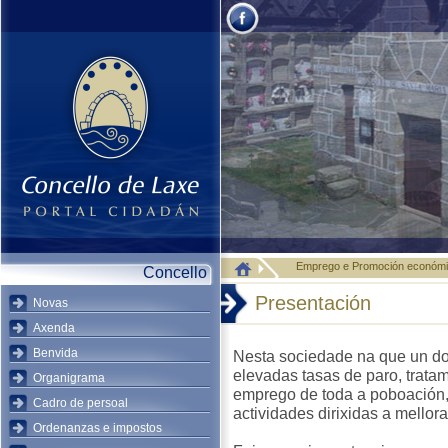
Emprego e Promoción económ
Concello
Presentación
Novas
Axenda
Benvida
Nesta sociedade na que un d
elevadas tasas de paro, trata
Organigrama
emprego de toda a poboación,
Cadro de persoal
actividades dirixidas a mellor
Ordenanzas e impostos