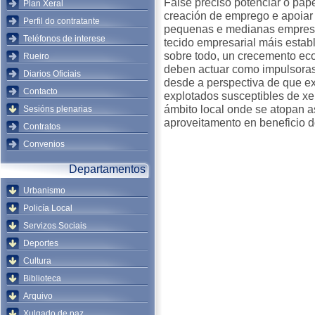
Faise preciso potenciar o pap
Plan Xeral
creación de emprego e apoiar
Perfil do contratante
pequenas e medianas empresa
Teléfonos de interese
tecido empresarial máis establ
sobre todo, un crecemento eco
Rueiro
deben actuar como impulsoras
Diarios Oficiais
desde a perspectiva de que e
Contacto
explotados susceptibles de xe
ámbito local onde se atopan a
Sesións plenarias
aproveitamento en beneficio 
Contratos
Convenios
Departamentos
Urbanismo
Policía Local
Servizos Sociais
Deportes
Cultura
Biblioteca
Arquivo
Xulgado de paz