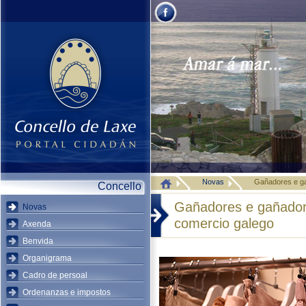
Novas
Gañadores e ga
Concello
Gañadores e gañador
Novas
comercio galego
Axenda
Benvida
Organigrama
Cadro de persoal
Ordenanzas e impostos