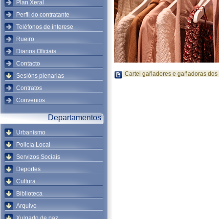
Plan Xeral
Perfil do contratante
Teléfonos de interese
Rueiro
Diarios Oficiais
Contacto
Cartel gañadores e gañadoras dos 
Sesións plenarias
Contratos
Convenios
Departamentos
Urbanismo
Policía Local
Servizos Sociais
Deportes
Cultura
Biblioteca
Arquivo
Xulgado de paz