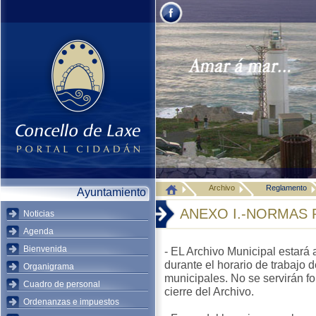
Archivo
Reglamento
Ayuntamiento
ANEXO I.-NORMAS 
Noticias
Agenda
Bienvenida
- EL Archivo Municipal estará a
durante el horario de trabajo 
Organigrama
municipales. No se servirán 
Cuadro de personal
cierre del Archivo.
Ordenanzas e impuestos