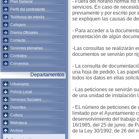
- Fuera del horario normal no s
Plan General
servicios. En caso de necesid
Perfil del contratante
previamente y por escrito por e
Teléfonos de interés
se expliquen las causas de d
Callejero
- Para acceder a la documenta
Diarios Oficiales
presentación de algún document
Contacto
-Las consultas se realizarán en
Sesiones plenarias
documentos se servirán por ri
Contratos
Convenios
- La consulta de documentaci
una hoja de pedido. Las papel
Departamentos
todos los datos en ellas solici
Urbanismo
- Las peticiones se servirán 
Policía Local
de una unidad de instalación l
Servicios Sociales
- EL número de peticiones de 
Deportes
limitado por el Ayuntamiento 
Cultura
desenvolvimiento del trabajo d
Biblioteca
16/1985, del 25 de junio, de P
de la Ley 30/1992, de 26 del
Archivo