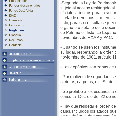
Presentación
-Segundo la Ley de Patrimoni
Fondos documentales
sujeta al acceso restringido a
Fondo José Vidal
oficiales, riesgos para la segu
ISAD
tutela de derechos inherentes 
Inventario
esto, para su consulta se prec
Legislación
órgano propietario de la docu
Reglamento
de Patrimoio Histórico Español
Glosario
noviembre, de RXAP y PAC.-
Recursos
Contacto
- Cuando se usen los instrume
su lugar, respetando la orden 
Juzgado de paz
noviembre de 1901, artículo 11
Empleo y Promoción económica
- Los depósitos son zonas de 
Consumo y comercio
Juventud
- Por motivos de seguridad, se
Turismo Laxe
carteras, carpetas, etc. Se deb
- Se prohibe a los usuarios la
consulta -Decreto del 22 de no
- Hay que respetar el orden d
cajas, incluídos los atados q