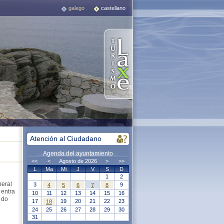
galego
castellano
Atención al Ciudadano
Agenda del ayuntamiento
<<
<
Agosto de 2026
>
>>
L
Ma
Mi
J
V
S
D
1
2
neral
3
9
4
5
6
7
8
 entra
10
11
12
13
14
15
16
 do
17
19
20
21
22
23
18
24
25
26
27
28
29
30
31