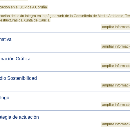
cación en el BOP de A Coruña
cación del texto integro en la página web de la Consellería de Medio Ambiente, Terr
aestructuras da Xunta de Galicia
ampliar informac
ativa
ampliar informac
nación Gráfica
ampliar informac
dio Sostenibilidad
ampliar informac
logo
ampliar informac
ategia de actuación
ampliar informac