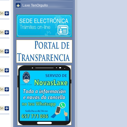
Laxe TenOrgullo
ión
ión
ión
ión
ión
ión