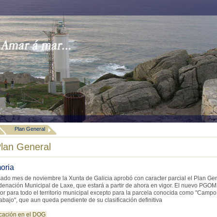
Plan General
lan General
oria
sado mes de noviembre la Xunta de Galicia aprobó con caracter parcial el Plan Ge
denación Municipal de Laxe, que estará a partir de ahora en vigor. El nuevo PGOM
gor para todo el territorio municipal excepto para la parcela conocida como "Campo
bajo", que aun queda pendiente de su clasificación definitiva
cación en el DOG