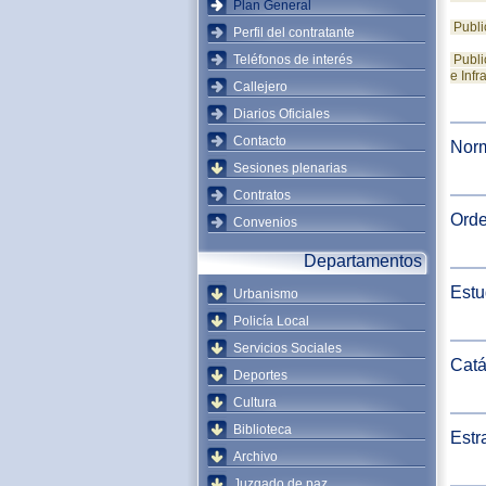
Plan General
Publi
Perfil del contratante
Teléfonos de interés
Publi
e Infr
Callejero
Diarios Oficiales
Contacto
Norm
Sesiones plenarias
Contratos
Orde
Convenios
Departamentos
Estu
Urbanismo
Policía Local
Servicios Sociales
Catá
Deportes
Cultura
Biblioteca
Estr
Archivo
Juzgado de paz