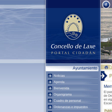
Ayuntamiento
P
Noticias
Agenda
Mem
Bienvenida
El pa
Organigrama
de Or
en vi
Cuadro de personal
Escara
Ordenanzas e impuestos
Publi