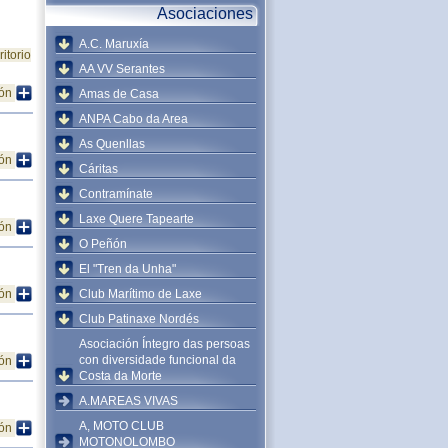
Asociaciones
A.C. Maruxía
itorio
AA VV Serantes
ión
Amas de Casa
ANPA Cabo da Area
As Quenllas
ión
Cáritas
Contramínate
Laxe Quere Tapearte
ión
O Peñón
El "Tren da Unha"
ión
Club Marítimo de Laxe
Club Patinaxe Nordés
Asociación Íntegro das persoas
con diversidade funcional da
ión
Costa da Morte
A.MAREAS VIVAS
A, MOTO CLUB
ión
MOTONOLOMBO