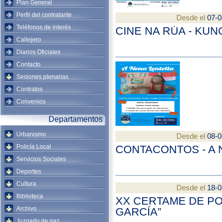
Plan General
Perfil del contratante
Desde el
07-0
Teléfonos de interés
CINE NA RÚA - KUN
Callejero
Diarios Oficiales
Contacto
Sesiones plenarias
Contratos
Convenios
Departamentos
Urbanismo
Desde el
08-0
Policía Local
CONTACONTOS - A 
Servicios Sociales
Deportes
Cultura
Desde el
18-0
Biblioteca
XX CERTAME DE PO
Archivo
GARCÍA”
Juzgado de paz