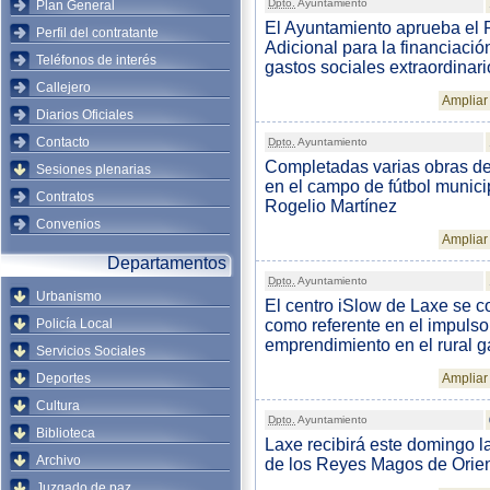
Dpto.
Ayuntamiento
Plan General
El Ayuntamiento aprueba el
Perfil del contratante
Adicional para la financiació
Teléfonos de interés
gastos sociales extraordinari
Callejero
Ampliar 
Diarios Oficiales
Contacto
Dpto.
Ayuntamiento
Completadas varias obras d
Sesiones plenarias
en el campo de fútbol munici
Contratos
Rogelio Martínez
Convenios
Ampliar 
Departamentos
Dpto.
Ayuntamiento
Urbanismo
El centro iSlow de Laxe se c
Policía Local
como referente en el impulso
emprendimiento en el rural g
Servicios Sociales
Deportes
Ampliar 
Cultura
Dpto.
Ayuntamiento
Biblioteca
Laxe recibirá este domingo la
Archivo
de los Reyes Magos de Orie
Juzgado de paz