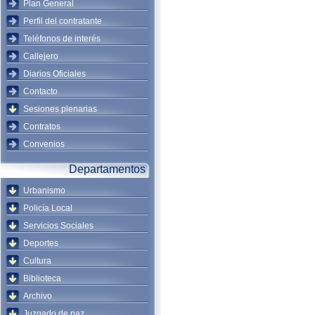
Plan General
Perfil del contratante
Teléfonos de interés
Callejero
Diarios Oficiales
Contacto
Sesiones plenarias
Contratos
Convenios
Departamentos
Urbanismo
Policía Local
Servicios Sociales
Deportes
Cultura
Biblioteca
Archivo
Juzgado de paz